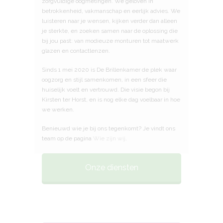
zorgvuldige oogmetingen. We geloven in
betrokkenheid, vakmanschap en eerlijk advies. We
luisteren naar je wensen, kijken verder dan alleen
je sterkte, en zoeken samen naar de oplossing die
bij jou past: van modieuze monturen tot maatwerk
glazen en contactlenzen.
Sinds 1 mei 2020 is De Brillenkamer de plek waar
oogzorg en stijl samenkomen, in een sfeer die
huiselijk voelt en vertrouwd. Die visie begon bij
Kirsten ter Horst, en is nog elke dag voelbaar in hoe
we werken.
Benieuwd wie je bij ons tegenkomt? Je vindt ons
team op de pagina
Wie zijn wij
.
Onze diensten