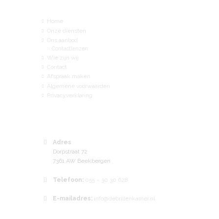
Home
Onze diensten
Ons aanbod
Contactlenzen
Wie zijn wij
Contact
Afspraak maken
Algemene voorwaarden
Privacyverklaring
Adres
Dorpstraat 72
7361 AW Beekbergen
Telefoon:
055 – 30 30 628
E-mailadres:
info@debrillenkamer.nl